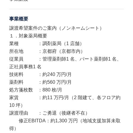
事業概要
譲渡希望案件のご案内（ノンネームシート）
１．対象薬局概要
業種 ：調剤薬局（1 店舗）
所在地 ：京都府（京都市内）
従業員 ：管理薬剤師1 名、パート薬剤師1 名、
正社員事務1 名
技術料 ：約240 万円/月
薬剤料 ：約560 万円/月
処方箋枚数 ：880 枚/月
家賃 ：約11 万円/月（2 階建て、各フロア約
10 坪）
譲渡理由 ：ご勇退（後継者不在）
修正EBITDA：約1,300 万円（地域支援加算未取
得）