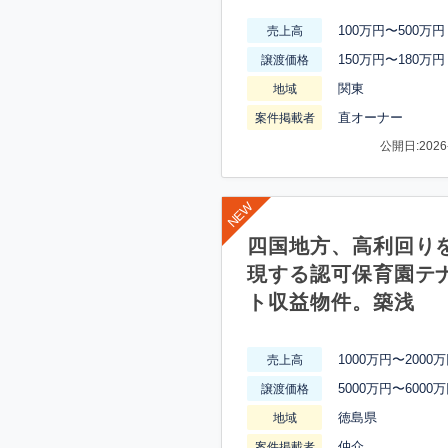
100万円〜500万円
売上高
150万円〜180万円
譲渡価格
関東
地域
直オーナー
案件掲載者
公開日:2026-
四国地方、高利回り
現する認可保育園テ
ト収益物件。築浅
1000万円〜2000
売上高
5000万円〜6000
譲渡価格
徳島県
地域
仲介
案件掲載者