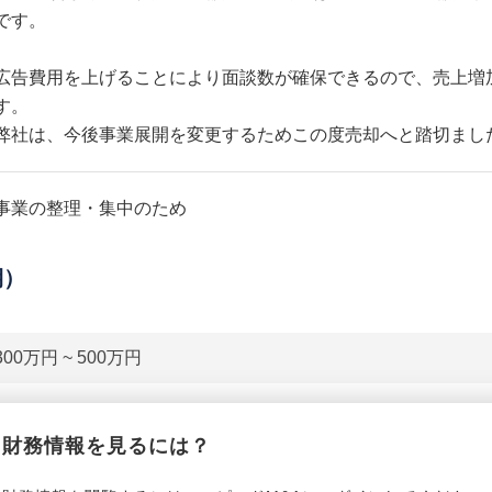
です。
広告費用を上げることにより面談数が確保できるので、売上増
す。
弊社は、今後事業展開を変更するためこの度売却へと踏切まし
事業の整理・集中のため
期）
300万円 ~ 500万円
貸借対照表（B/S）
財務情報を見るには？
*******************
事業資産
*****