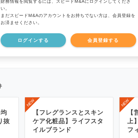
財務情報を閲覧するには、スピードM&Aにログインしてくださ
い。
まだスピードM&Aのアカウントをお持ちでない方は、会員登録を
*******************
事業負債
*****
お済ませください。
*******************
ログインする
会員登録する
件
平均
【フレグランスとスキン
【営
り抜
ケア化粧品】ライフスタ
上
イルブランド
フ