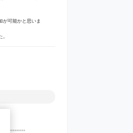
加が可能かと思いま
た。
***************