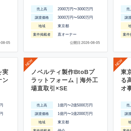
2000万円〜3000万円
売上高
売
3000万円〜5000万円
譲渡価格
譲
東京都
地域
直オーナー
案件掲載者
案件
08-05
公開日:2026-08-05
を実
ノベルティ製作BtoBプ
東
ナン
ラットフォーム｜海外工
る
場直取引×SE
オ
万円
1億円〜2億5000万円
売上高
売
万円
1億円〜1億2000万円
譲渡価格
譲
東京都
地域
仲介
案件掲載者
案件