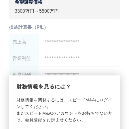
希望譲渡価格
3300万円 ~ 5500万円
損益計算書（P/L）
売上高
********************
営業利益
********************
役員報酬
********************
財務情報を見るには？
減価償却
********************
財務情報を閲覧するには、スピードM&Aにログイ
ンしてください。
貸借対照表（B/S）
まだスピードM&Aのアカウントをお持ちでない方
は、会員登録をお済ませください。
総資産
********************