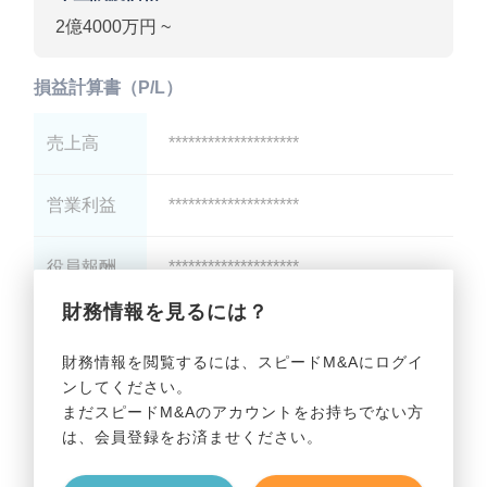
2億4000万円 ~
損益計算書（P/L）
売上高
********************
営業利益
********************
役員報酬
********************
財務情報を見るには？
減価償却
********************
財務情報を閲覧するには、スピードM&Aにログイ
ンしてください。
貸借対照表（B/S）
まだスピードM&Aのアカウントをお持ちでない方
は、会員登録をお済ませください。
総資産
********************