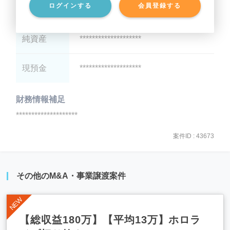
ログインする
会員登録する
有利子負債
********************
純資産
********************
現預金
********************
財務情報補足
********************
案件ID : 43673
その他のM&A・事業譲渡案件
【総収益180万】【平均13万】ホロラ