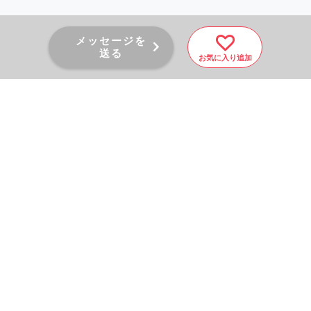
メッセージを
送る
お気に入り追加
PAGE TOP
秘密厳守！かんたん３０
秒！
フォームから問い合わせる