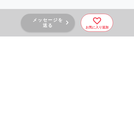
メッセージを
送る
お気に入り追加
PAGE TOP
秘密厳守！かんたん３０
秒！
フォームから問い合わせる