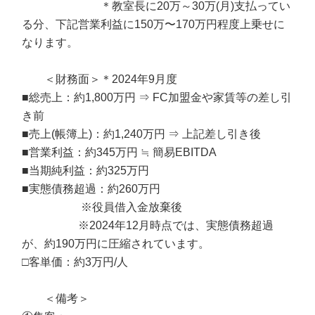
＊教室長に20万～30万(月)支払ってい
る分、下記営業利益に150万〜170万円程度上乗せに
なります。
＜財務面＞＊2024年9月度
■総売上：約1,800万円 ⇒ FC加盟金や家賃等の差し引
き前
■売上(帳簿上)：約1,240万円 ⇒ 上記差し引き後
■営業利益：約345万円 ≒ 簡易EBITDA
■当期純利益：約325万円
■実態債務超過：約260万円
※役員借入金放棄後
※2024年12月時点では、実態債務超過
が、約190万円に圧縮されています。
□客単価：約3万円/人
＜備考＞