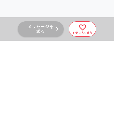
メッセージを
送る
お気に入り追加
PAGE TOP
秘密厳守！かんたん３０
秒！