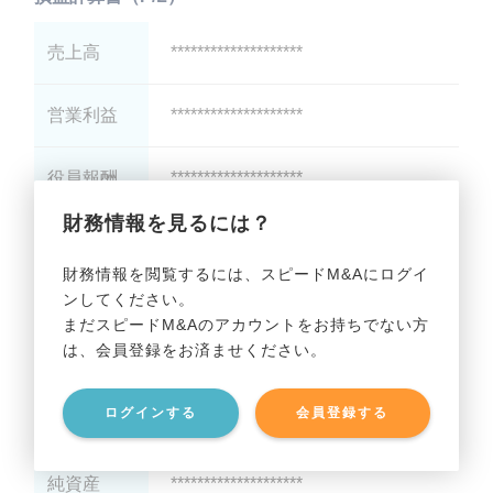
売上高
********************
営業利益
********************
役員報酬
********************
財務情報を見るには？
減価償却
********************
財務情報を閲覧するには、スピードM&Aにログイ
ンしてください。
貸借対照表（B/S）
まだスピードM&Aのアカウントをお持ちでない方
は、会員登録をお済ませください。
総資産
********************
ログインする
会員登録する
有利子負債
********************
純資産
********************