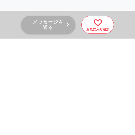
メッセージを
送る
お気に入り追加
PAGE TOP
秘密厳守！かんたん３０
秒！
フォームから問い合わせる