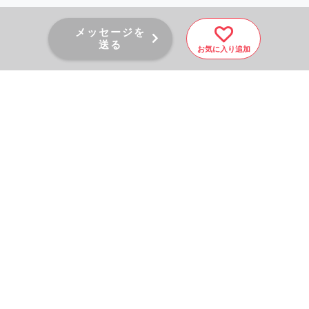
メッセージを
送る
お気に入り追加
PAGE TOP
秘密厳守！かんたん３０
秒！
フォームから問い合わせる