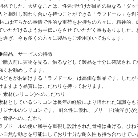
開発でした。大切なことは、性処理だけが目的の単なる「ダッ
人と相対し関わり合いを持つことができる「ラブドール」を創
中には何らかの事情で性的な重荷をお持ちの方々に、精神的、
ていただけるようお手伝いをさせていただく事もありました。お
を過ぎ、今も多くの方々に製品をご愛用頂いております。
◆商品、サービスの特徴
ご購入前に実物を見る、触るなどして製品を十分に確認されて
強くお勧めしてます。
私どもがお届けする「ラブドール」は高価な製品です。したが
けますよう品質にはこだわりを持っております。
・素材(シリコン)へのこだわり
素材としているシリコンは長年の経験により培われた知識をも
リジナルのシリコンです。 耐久性に優れ、ブリード(油浮き)
・骨格へのこだわり
ラブドールの使い勝手を重視し設計された骨格は曲げる、ひね
い自然な動きを可能にしており十分な耐久性も持ち合わせてい