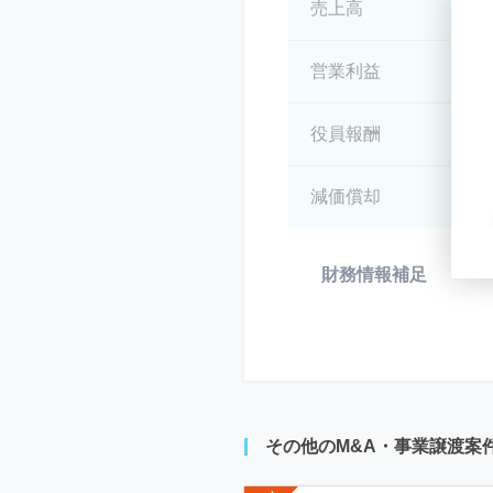
売上高
*
営業利益
*
役員報酬
*
減価償却
*
財務情報補足
*
その他のM&A・事業譲渡案