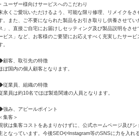
・ユーザー様向けサービスへのこだわり
末永くご愛玩いただけるよう、可能な限り修理、リメイクをさ
す。また、ご不要になられた製品をお引き取りし供養させてい
ス」、直接ご自宅にお届けしセッティング及び製品説明をさせ
ービス」など、お客様のご要望にお応えすべく充実したサービ
す。
◆顧客、取引先の特徴
ほぼ国内の個人顧客となります。
◆従業員、組織の特徴
従業員は約10名でほぼ製造関連の人員となります。
◆強み、アピールポイント
＜集客＞
現状は集客コストをあまりかけずに、公式ホームページ及びシ
主となっています。今後SEOやInstagram等のSNSに力を入