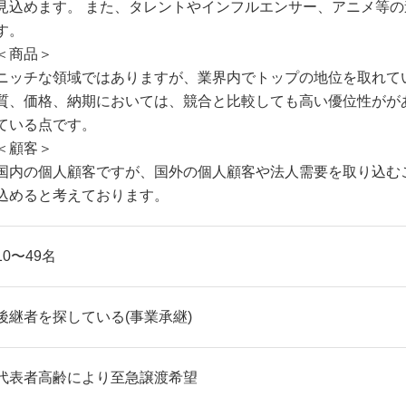
見込めます。 また、タレントやインフルエンサー、アニメ等
す。
＜商品＞
ニッチな領域ではありますが、業界内でトップの地位を取れて
質、価格、納期においては、競合と比較しても高い優位性がが
ている点です。
＜顧客＞
国内の個人顧客ですが、国外の個人顧客や法人需要を取り込む
込めると考えております。
10〜49名
後継者を探している(事業承継)
代表者高齢により至急譲渡希望