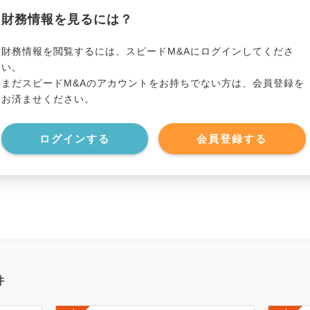
*******************
総資産
*****
財務情報を見るには？
*******************
有利子負債
*****
財務情報を閲覧するには、スピードM&Aにログインしてくださ
い。
まだスピードM&Aのアカウントをお持ちでない方は、会員登録を
*******************
純資産
*****
お済ませください。
*******************
現預金
*****
ログインする
会員登録する
*******************
件