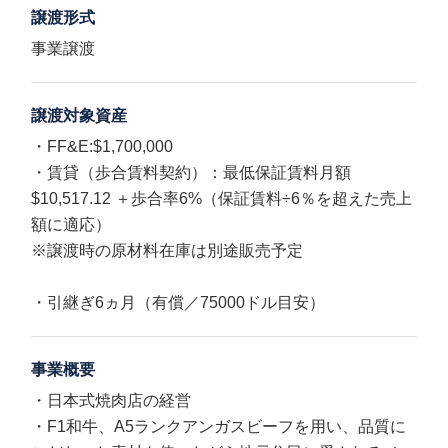
譲渡形式
事業譲渡
譲渡対象資産
・FF&E:$1,700,000
・賃貸（歩合賃料契約）：最低保証賃料月額
$10,517.12 ＋歩合率6%（保証賃料÷6％を超えた売上
額に適応）
※譲渡時の原材料在庫は別途販売予定
・引継ぎ6ヵ月（有償／75000ドル目安）
事業概要
・日本式焼肉店の経営
・F1和牛、A5ランクアンガスビーフを用い、品質に