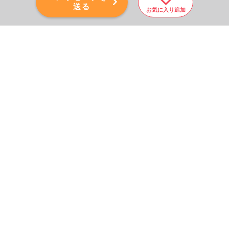
送る
お気に入り追加
PAGE TOP
秘密厳守！かんたん３０
秒！
フォームから問い合わせる
会社を売りたい