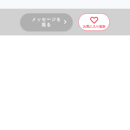
メッセージを
送る
お気に入り追加
PAGE TOP
秘密厳守！かんたん３０
秒！
フォームから問い合わせる