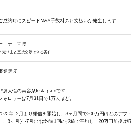
ご成約時にスピードM&A手数料のお支払いが発生します
オーナー直接
※売り主と直接交渉できる案件
事業譲渡
非属人性の美容系Instagramです。
フォロワーは7月31日で1万人ほど。
2023年12月より発信を開始し、8ヶ月間で300万円ほどのア
ここ3ヶ月(4~7月)では約週1回の投稿で平均して20万円前後