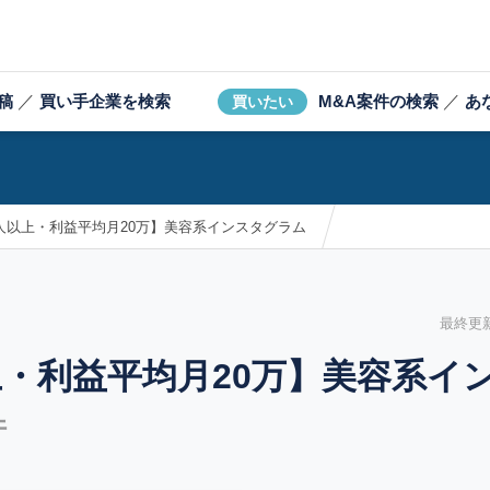
稿
／
買い手企業を検索
M&A案件の検索
／
あ
買いたい
万人以上・利益平均月20万】美容系インスタグラム
最終更新日
上・利益平均月20万】美容系イ
件