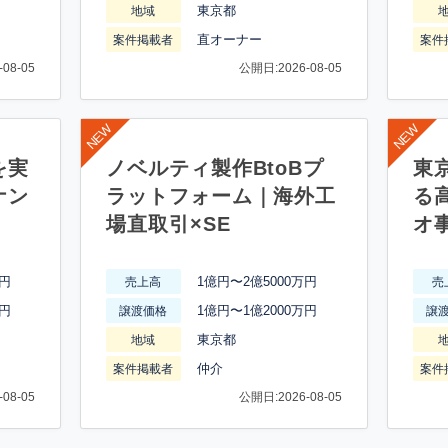
東京都
地域
直オーナー
案件掲載者
案件
08-05
公開日:2026-08-05
を実
ノベルティ製作BtoBプ
東
ナン
ラットフォーム｜海外工
る
場直取引×SE
オ
万円
1億円〜2億5000万円
売上高
売
万円
1億円〜1億2000万円
譲渡価格
譲
東京都
地域
仲介
案件掲載者
案件
08-05
公開日:2026-08-05