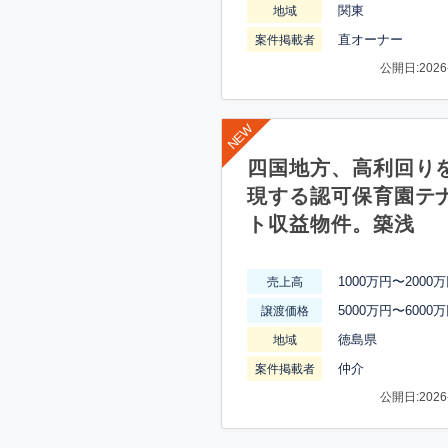
関東
地域
直オーナー
案件掲載者
公開日:2026-
四国地方、高利回り
現する認可保育園テ
ト収益物件。築浅
1000万円〜2000
売上高
5000万円〜6000
譲渡価格
徳島県
地域
仲介
案件掲載者
公開日:2026-