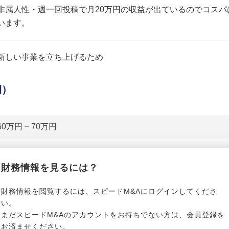
非属人性・週一回投稿で月20万円の収益が出ているのでコスパ
います。
新しい事業を立ち上げるため
期）
60万円 ~ 70万円
貸借対照表（B/S）
財務情報を見るには？
*******************
事業資産
*****
財務情報を閲覧するには、スピードM&Aにログインしてくださ
い。
まだスピードM&Aのアカウントをお持ちでない方は、会員登録を
*******************
事業負債
*****
お済ませください。