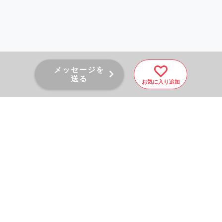
メッセージを
送る
お気に入り追加
PAGE TOP
秘密厳守！かんたん３０
秒！