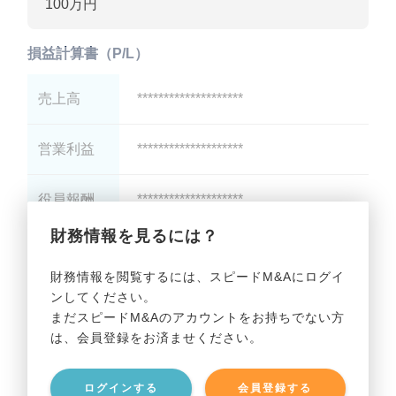
100万円
損益計算書（P/L）
売上高
********************
営業利益
********************
役員報酬
********************
財務情報を見るには？
減価償却
********************
財務情報を閲覧するには、スピードM&Aにログイ
ンしてください。
貸借対照表（B/S）
まだスピードM&Aのアカウントをお持ちでない方
は、会員登録をお済ませください。
総資産
********************
ログインする
会員登録する
有利子負債
********************