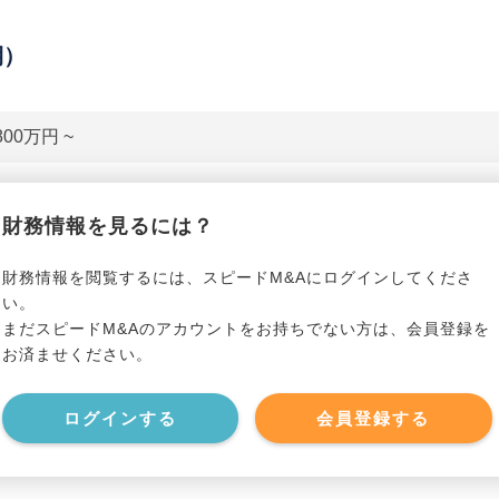
期）
800万円 ~
貸借対照表（B/S）
財務情報を見るには？
*******************
事業資産
*****
財務情報を閲覧するには、スピードM&Aにログインしてくださ
い。
まだスピードM&Aのアカウントをお持ちでない方は、会員登録を
*******************
事業負債
*****
お済ませください。
*******************
ログインする
会員登録する