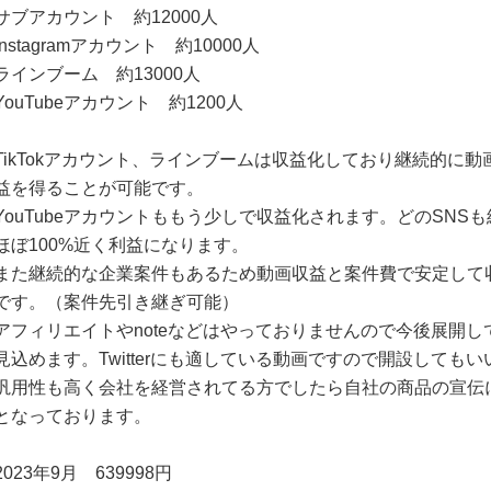
サブアカウント 約12000人
Instagramアカウント 約10000人
ラインブーム 約13000人
YouTubeアカウント 約1200人
TikTokアカウント、ラインブームは収益化しており継続的に
益を得ることが可能です。
YouTubeアカウントももう少しで収益化されます。どのSNS
ほぼ100%近く利益になります。
また継続的な企業案件もあるため動画収益と案件費で安定して
です。（案件先引き継ぎ可能）
アフィリエイトやnoteなどはやっておりませんので今後展開
見込めます。Twitterにも適している動画ですので開設しても
汎用性も高く会社を経営されてる方でしたら自社の商品の宣伝
となっております。
2023年9月 639998円