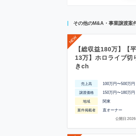
その他のM&A・事業譲渡案
【総収益180万】【
13万】ホロライブ切
きch
100万円〜500万円
売上高
150万円〜180万円
譲渡価格
関東
地域
直オーナー
案件掲載者
公開日:2026-