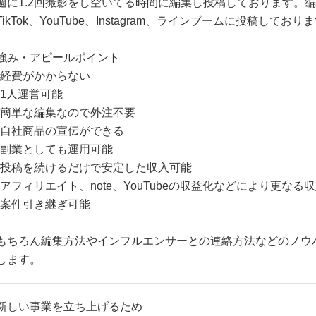
週に1.2回撮影をし空いてる時間に編集し投稿しております。
TikTok、YouTube、Instagram、ラインブームに投稿しており
強み・アピールポイント
•経費がかからない
•1人運営可能
•簡単な編集なので外注不要
•自社商品の宣伝ができる
•副業としても運用可能
•投稿を続けるだけで安定した収入可能
•アフィリエイト、note、YouTubeの収益化などにより更なる
•案件引き継ぎ可能
もちろん編集方法やインフルエンサーとの連絡方法などのノウ
します。
新しい事業を立ち上げるため