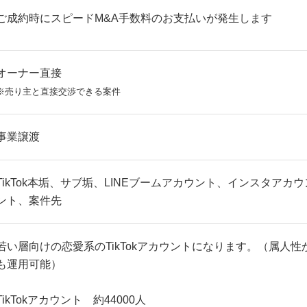
ご成約時にスピードM&A手数料のお支払いが発生します
オーナー直接
※売り主と直接交渉できる案件
事業譲渡
TikTok本垢、サブ垢、LINEブームアカウント、インスタアカウン
ント、案件先
若い層向けの恋愛系のTikTokアカウントになります。（属人
も運用可能）
TikTokアカウント 約44000人