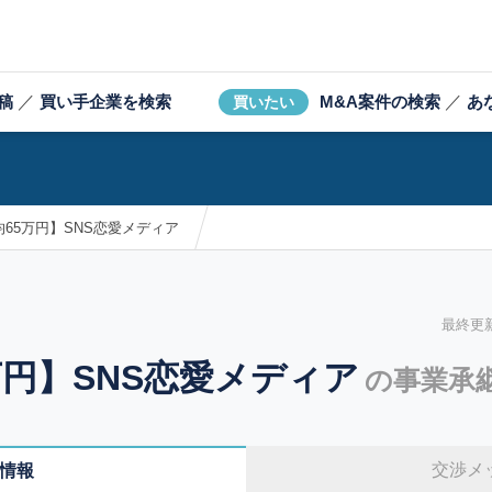
稿
／
買い手企業を検索
M&A案件の検索
／
あ
買いたい
65万円】SNS恋愛メディア
最終更新日
万円】SNS恋愛メディア
の事業承
交渉メ
情報