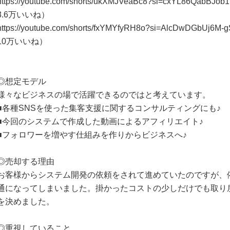
https://youtube.com/shorts/ukXMJVeaBc8?si=cxYL86QabB
3.6万いいね）
https://youtube.com/shorts/fxYMYfyRH8o?si=AlcDwDGbUj
10万いいね）
◎想定モデル
様々なビジネスの場で活躍できるのではと考えています。
■各種SNSを使った集客支援に関するコンサルティングにも♪
■今回のシステムで作成した動画によるアフィリエイト♪
■フォロワーを増やす仕組みを作りからビジネスへ♪
◎売却する理由
お客様からシステム開発の依頼をされて進めていたのですが、
通になってしまいました。掛かったコストの少しだけでも取り
を決めました。
◎重視していること