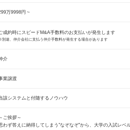
299万9998円 ~
ご成約時にスピードM&A手数料のお支払いが発生します
※別途、仲介会社に支払う仲介手数料が発生する場合があります
仲介
事業譲渡
当該システムと付随するノウハウ
～ご挨拶～
思わず答えに納得してしまう”なぞなぞ”から、大学の入試レベ