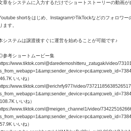
文章をシステムに入力するだけでショートストーリーの動画が
Youtube shortをはじめ、InstagramやTikTockなどのフ
ります。
本システムは譲渡後すぐに運営を始めることが可能です♪
◎参考ショートムービー集
https://www.tiktok.com/@daredemoshitteru_zatugak/video/73
is_from_webapp=1&amp;sender_device=pc&amp;web_id=738
(46.7K いいね）
https://www.tiktok.com/@erichrfy977/video/7372118563852651
is_from_webapp=1&amp;sender_device=pc&amp;web_id=738
(108.7K いいね）
https://www.tiktok.com/@meigen_channel1/video/7342251626
is_from_webapp=1&amp;sender_device=pc&amp;web_id=738
(57.9K いいね）