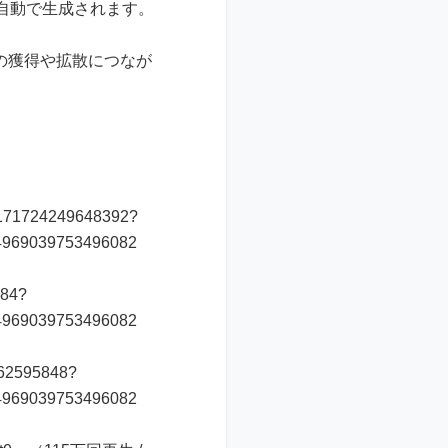
自動で生成されます。
ォロワーの獲得や拡散につなが
10171724249648392?
4969039753496082
784?
4969039753496082
662595848?
4969039753496082