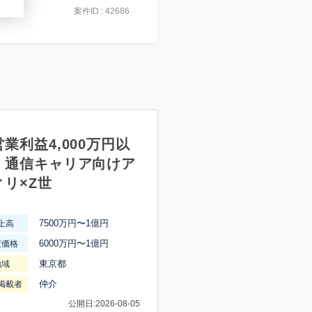
案件ID : 42686
業利益4,000万円以
】通信キャリア向けア
ィリ×Z世
7500万円〜1億円
上高
6000万円〜1億円
渡価格
東京都
地域
仲介
掲載者
公開日:2026-08-05