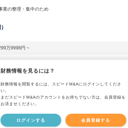
事業の整理・集中のため
期）
299万9998円 ~
貸借対照表（B/S）
財務情報を見るには？
*******************
事業資産
*****
財務情報を閲覧するには、スピードM&Aにログインしてくださ
い。
まだスピードM&Aのアカウントをお持ちでない方は、会員登録を
*******************
事業負債
*****
お済ませください。
*******************
ログインする
会員登録する