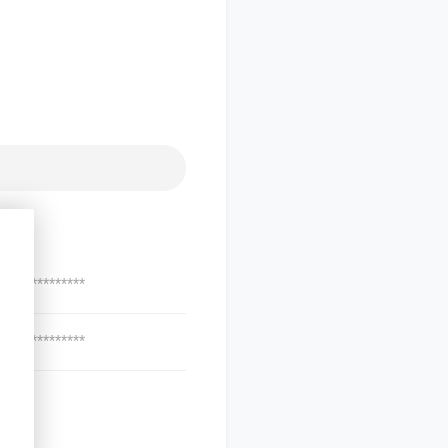
***************
***************