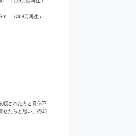
Job1t0 （115万回再生 /
6M-gSm （368万再生 /
依頼された方と音信不
戻せたらと思い、売却