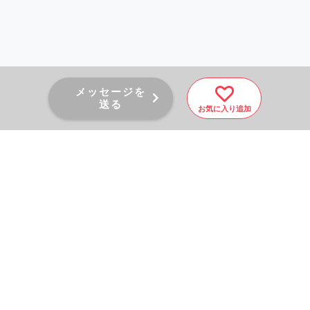
メッセージを
送る
お気に入り追加
PAGE TOP
秘密厳守！かんたん３０
秒！