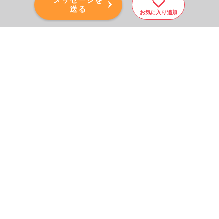
メッセージを
送る
お気に入り追加
PAGE TOP
秘密厳守！かんたん３０
秒！
フォームから問い合わせる
会社を売りたい