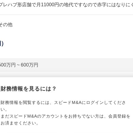
プレハブ形店舗で月11000円の地代ですなので赤字にはなりに
その他
期）
500万円 ~ 600万円
貸借対照表（B/S）
財務情報を見るには？
*******************
事業資産
*****
財務情報を閲覧するには、スピードM&Aにログインしてくださ
い。
まだスピードM&Aのアカウントをお持ちでない方は、会員登録を
*******************
事業負債
*****
お済ませください。