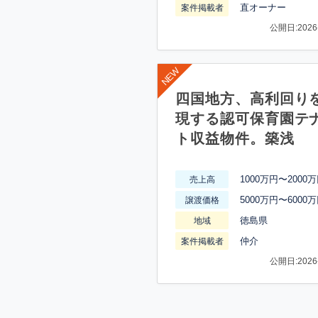
直オーナー
案件掲載者
公開日:2026-
四国地方、高利回り
現する認可保育園テ
ト収益物件。築浅
1000万円〜2000
売上高
5000万円〜6000
譲渡価格
徳島県
地域
仲介
案件掲載者
公開日:2026-