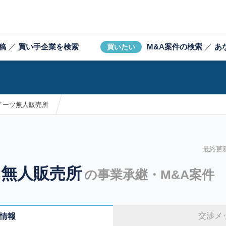
稿
／
買い手企業を検索
M&A案件の検索
／
あ
買いたい
イーツ無人販売所
最終更新日
ツ無人販売所
の事業承継・M&A案件
交渉メ
情報