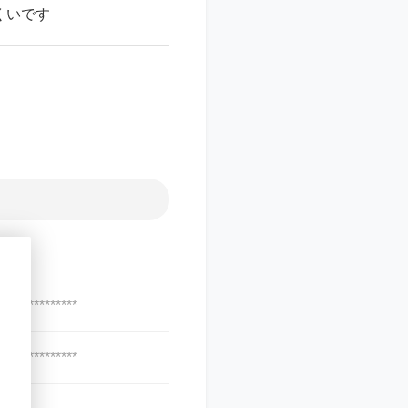
くいです
***************
***************