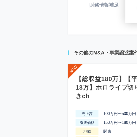
財務情報補足
*
その他のM&A・事業譲渡案
【総収益180万】【
13万】ホロライブ切
きch
100万円〜500万円
売上高
150万円〜180万円
譲渡価格
関東
地域