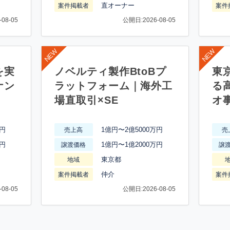
直オーナー
案件掲載者
案件
08-05
公開日:2026-08-05
を実
ノベルティ製作BtoBプ
東
ナン
ラットフォーム｜海外工
る
場直取引×SE
オ
万円
1億円〜2億5000万円
売上高
売
万円
1億円〜1億2000万円
譲渡価格
譲
東京都
地域
仲介
案件掲載者
案件
08-05
公開日:2026-08-05