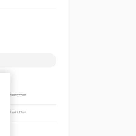
***************
***************