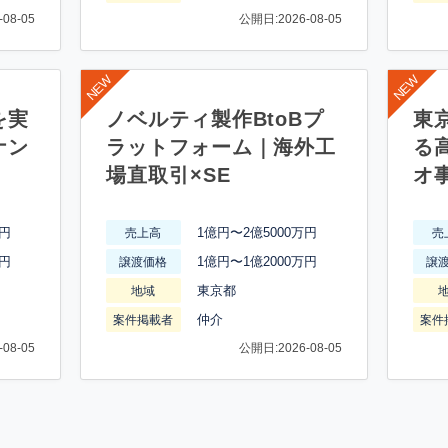
08-05
公開日:2026-08-05
を実
ノベルティ製作BtoBプ
東
ナン
ラットフォーム｜海外工
る
場直取引×SE
オ
万円
1億円〜2億5000万円
売上高
売
万円
1億円〜1億2000万円
譲渡価格
譲
東京都
地域
仲介
案件掲載者
案件
08-05
公開日:2026-08-05