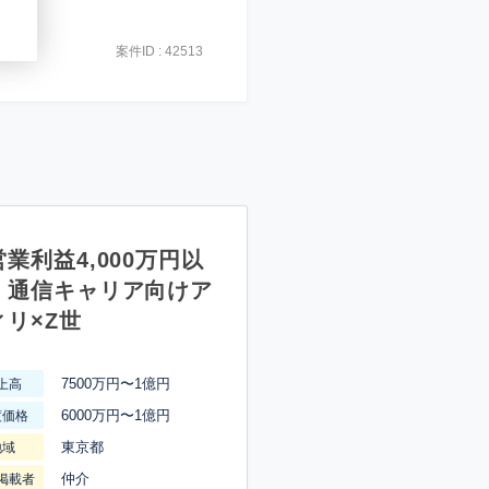
案件ID : 42513
業利益4,000万円以
】通信キャリア向けア
ィリ×Z世
7500万円〜1億円
上高
6000万円〜1億円
渡価格
東京都
地域
仲介
掲載者