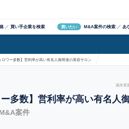
稿
／
買い手企業を検索
M&A案件の検索
／
あ
買いたい
フォロワー多数】営利率が高い有名人御用達の美容サロン
最終更新日
ワー多数】営利率が高い有名人
M&A案件