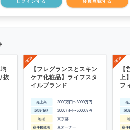
ログインする
会員登録する
件
平均
【フレグランスとスキン
【営
り抜
ケア化粧品】ライフスタ
上
イルブランド
フ
2000万円〜3000万円
売上高
売
3000万円〜5000万円
譲渡価格
譲
東京都
地域
直オーナー
案件掲載者
案件