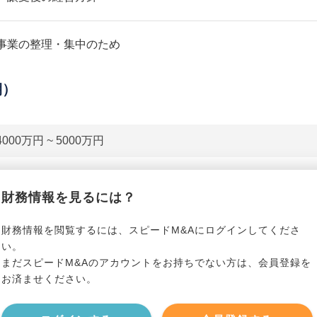
事業の整理・集中のため
期）
4000万円 ~ 5000万円
貸借対照表（B/S）
財務情報を見るには？
*******************
事業資産
*****
財務情報を閲覧するには、スピードM&Aにログインしてくださ
い。
まだスピードM&Aのアカウントをお持ちでない方は、会員登録を
*******************
事業負債
*****
お済ませください。
*******************