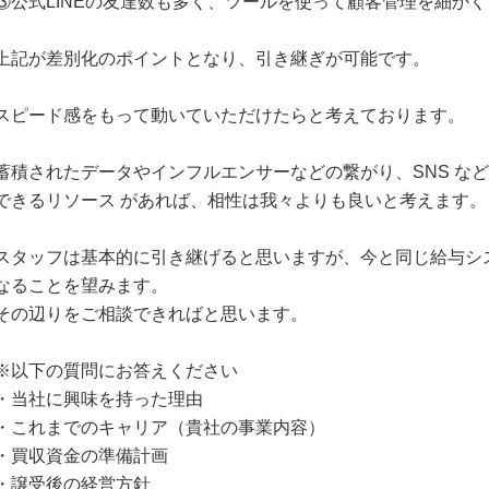
③公式LINEの友達数も多く、ツールを使って顧客管理を細か
上記が差別化のポイントとなり、引き継ぎが可能です。
スピード感をもって動いていただけたらと考えております。
蓄積されたデータやインフルエンサーなどの繋がり、SNS な
できるリソース があれば、相性は我々よりも良いと考えます。
スタッフは基本的に引き継げると思いますが、今と同じ給与シ
なることを望みます。
その辺りをご相談できればと思います。
※以下の質問にお答えください
・当社に興味を持った理由
・これまでのキャリア（貴社の事業内容）
・買収資金の準備計画
・譲受後の経営方針