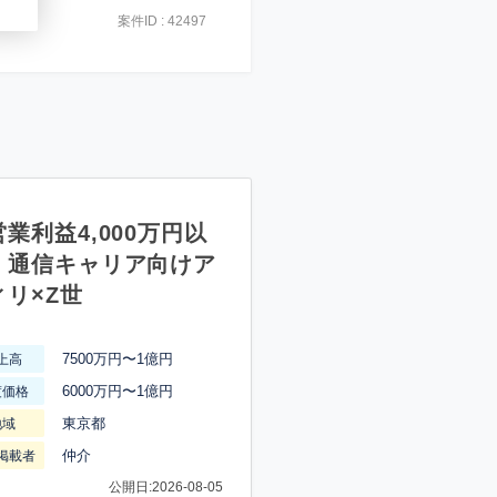
案件ID : 42497
業利益4,000万円以
】通信キャリア向けア
ィリ×Z世
7500万円〜1億円
上高
6000万円〜1億円
渡価格
東京都
地域
仲介
掲載者
公開日:2026-08-05