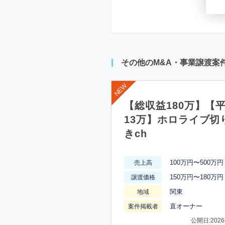
その他のM&A・事業譲渡案
【総収益180万】【
13万】ホロライブ切
きch
100万円〜500万円
売上高
150万円〜180万円
譲渡価格
関東
地域
直オーナー
案件掲載者
公開日:2026-