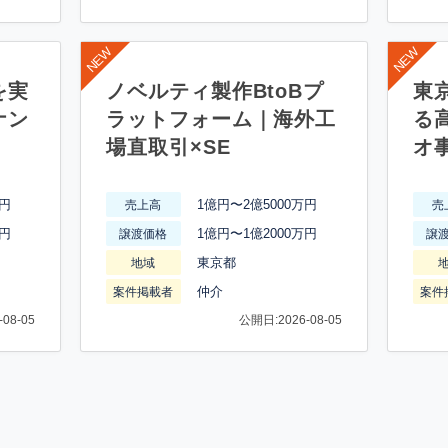
を実
ノベルティ製作BtoBプ
東
ナン
ラットフォーム｜海外工
る
場直取引×SE
オ
万円
1億円〜2億5000万円
売上高
売
万円
1億円〜1億2000万円
譲渡価格
譲
東京都
地域
仲介
案件掲載者
案件
08-05
公開日:2026-08-05