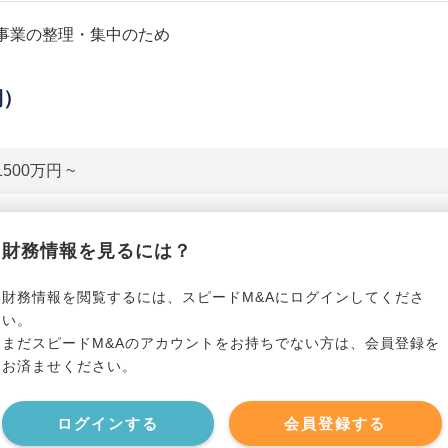
事業の整理・集中のため
期）
1500万円 ~
貸借対照表（B/S）
財務情報を見るには？
*******************
事業資産
*****
財務情報を閲覧するには、スピードM&Aにログインしてくださ
い。
まだスピードM&Aのアカウントをお持ちでない方は、会員登録を
*******************
事業負債
*****
お済ませください。
*******************
ログインする
会員登録する