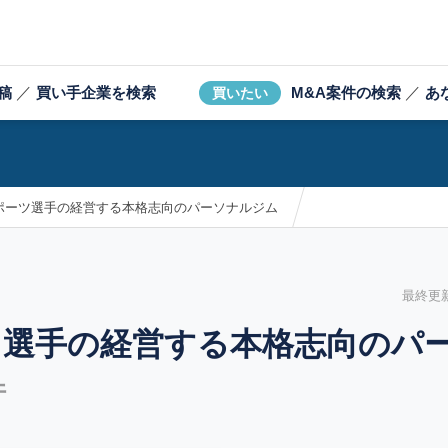
稿
／
買い手企業を検索
M&A案件の検索
／
あ
買いたい
ポーツ選手の経営する本格志向のパーソナルジム
最終更新日
ツ選手の経営する本格志向のパ
件