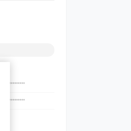
***************
***************