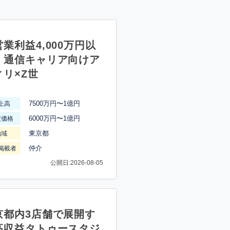
業利益4,000万円以
】通信キャリア向けア
ィリ×Z世
7500万円〜1億円
上高
6000万円〜1億円
渡価格
東京都
地域
仲介
掲載者
公開日:2026-08-05
京都内3店舗で展開す
高収益タトゥースタジ