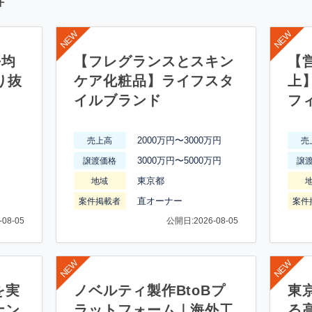
件
平均
【フレグランスとスキン
【営
り抜
ケア化粧品】ライフスタ
上
イルブランド
フ
2000万円〜3000万円
売上高
売
3000万円〜5000万円
譲渡価格
譲
東京都
地域
直オーナー
案件掲載者
案件
08-05
公開日:2026-08-05
を実
ノベルティ製作BtoBプ
東
ナン
ラットフォーム｜海外工
る