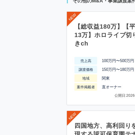
その他のM&A・事業譲渡案
【総収益180万】【
13万】ホロライブ切
きch
100万円〜500万円
売上高
150万円〜180万円
譲渡価格
関東
地域
直オーナー
案件掲載者
公開日:2026-
四国地方、高利回り
現する認可保育園テ