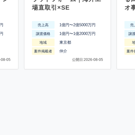
場直取引×SE
オ
万円
1億円〜2億5000万円
売上高
売
万円
1億円〜1億2000万円
譲渡価格
譲
東京都
地域
仲介
案件掲載者
案件
08-05
公開日:2026-08-05