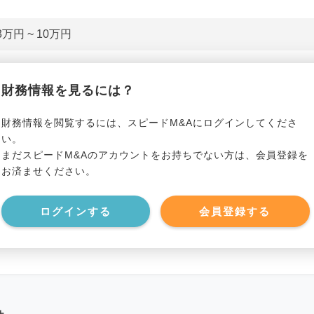
3万円 ~ 10万円
貸借対照表（B/S）
財務情報を見るには？
*******************
事業資産
*****
財務情報を閲覧するには、スピードM&Aにログインしてくださ
い。
まだスピードM&Aのアカウントをお持ちでない方は、会員登録を
*******************
事業負債
*****
お済ませください。
*******************
ログインする
会員登録する