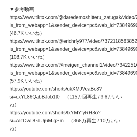
▼参考動画
https://www.tiktok.com/@daredemoshitteru_zatugak/vid
is_from_webapp=1&sender_device=pc&web_id=738496
(46.7K いいね）
https://www.tiktok.com/@erichrfy977/video/73721185638
is_from_webapp=1&sender_device=pc&web_id=738496
(108.7K いいね）
https://www.tiktok.com/@meigen_channel1/video/73422
is_from_webapp=1&sender_device=pc&web_id=738496
(57.9K いいね）
https://youtube.com/shorts/ukXMJVeaBc8?
si=cxYL86QabBJob1t0 （115万回再生 / 3.6万いい
ね）
https://youtube.com/shorts/fxYMYfyRH8o?
si=AlcDwDGbUj6M-gSm （368万再生 / 10万いい
ね）