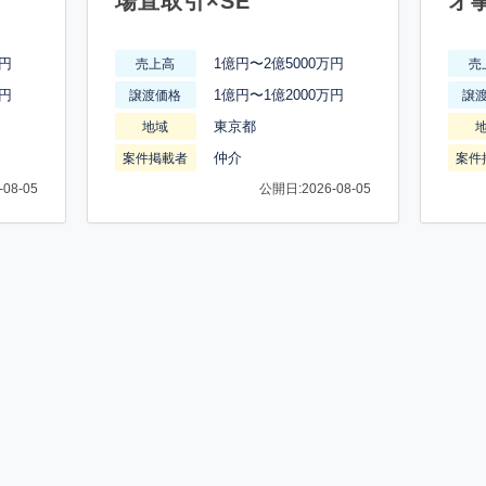
場直取引×SE
オ
万円
1億円〜2億5000万円
売上高
売
万円
1億円〜1億2000万円
譲渡価格
譲
東京都
地域
仲介
案件掲載者
案件
08-05
公開日:2026-08-05