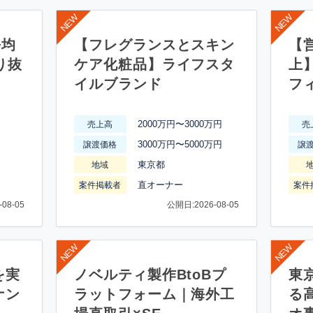
平均
【フレグランスとスキン
【営
り抜
ケア化粧品】ライフスタ
上
イルブランド
フ
2000万円〜3000万円
売上高
売
3000万円〜5000万円
譲渡価格
譲
東京都
地域
直オーナー
案件掲載者
案件
08-05
公開日:2026-08-05
を実
ノベルティ製作BtoBプ
東
ナン
ラットフォーム｜海外工
る