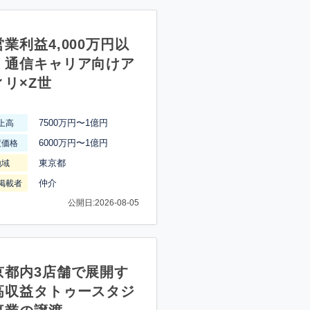
業利益4,000万円以
】通信キャリア向けア
ィリ×Z世
7500万円〜1億円
上高
6000万円〜1億円
渡価格
東京都
地域
仲介
掲載者
公開日:2026-08-05
京都内3店舗で展開す
高収益タトゥースタジ