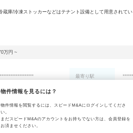
冷蔵庫/冷凍ストッカーなどはテナント設備として用意されてい
70万円 ~
*******************
最寄り駅
*****
物件情報を見るには？
*******************
駅徒歩
*****
物件情報を閲覧するには、スピードM&Aにログインしてくださ
*******************
階層
*****
い。
まだスピードM&Aのアカウントをお持ちでない方は、会員登録を
お済ませください。
*******************
契約期間
*****