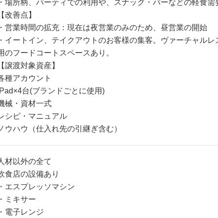
・場所柄、パーティでの利用や、スナック・バーなどの軽食需
【改善点】
・営業時間の拡充：現在は夜営業のみのため、昼営業の開始
・イートイン、テイクアウトのお客様の集客。ヴァーチャルレ
用のフードコートスペースあり。
【譲渡対象資産】
各種アカウント
iPad×4台(ブランドごとに使用)
機械・資材一式
レシピ・マニュアル
ノウハウ（仕入れ先の引継ぎ含む）
人材以外の全て
飲食店の設備あり
・エスプレッソマシン
・ミキサー
・電子レンジ