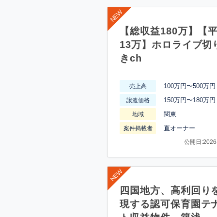
【総収益180万】【
13万】ホロライブ切
きch
100万円〜500万円
売上高
150万円〜180万円
譲渡価格
関東
地域
直オーナー
案件掲載者
公開日:2026-
四国地方、高利回り
現する認可保育園テ