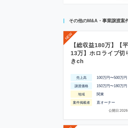
その他のM&A・事業譲渡案
【総収益180万】【
13万】ホロライブ切
きch
100万円〜500万円
売上高
150万円〜180万円
譲渡価格
関東
地域
直オーナー
案件掲載者
公開日:2026-