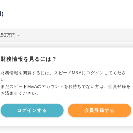
期）
150万円 ~
貸借対照表（B/S）
財務情報を見るには？
*******************
事業資産
*****
財務情報を閲覧するには、スピードM&Aにログインしてくださ
い。
まだスピードM&Aのアカウントをお持ちでない方は、会員登録を
*******************
事業負債
*****
お済ませください。
*******************
ログインする
会員登録する