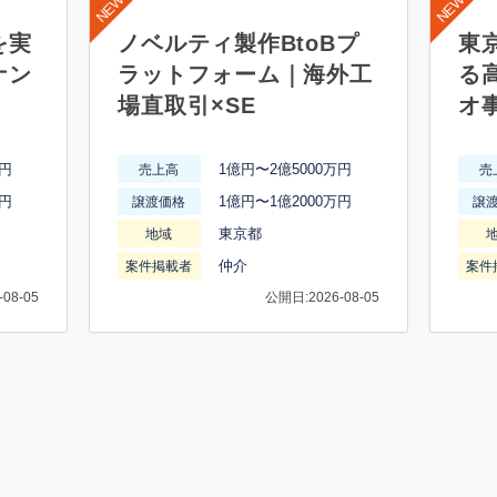
を実
ノベルティ製作BtoBプ
東
ナン
ラットフォーム｜海外工
る
場直取引×SE
オ
万円
1億円〜2億5000万円
売上高
売
万円
1億円〜1億2000万円
譲渡価格
譲
東京都
地域
仲介
案件掲載者
案件
08-05
公開日:2026-08-05