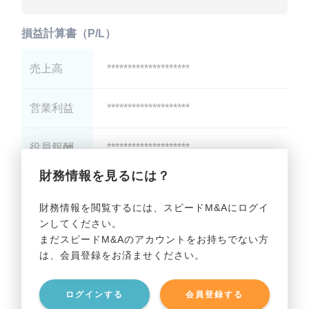
損益計算書（P/L）
売上高
********************
営業利益
********************
役員報酬
********************
財務情報を見るには？
減価償却
********************
財務情報を閲覧するには、スピードM&Aにログイ
ンしてください。
貸借対照表（B/S）
まだスピードM&Aのアカウントをお持ちでない方
は、会員登録をお済ませください。
総資産
********************
ログインする
会員登録する
有利子負債
********************