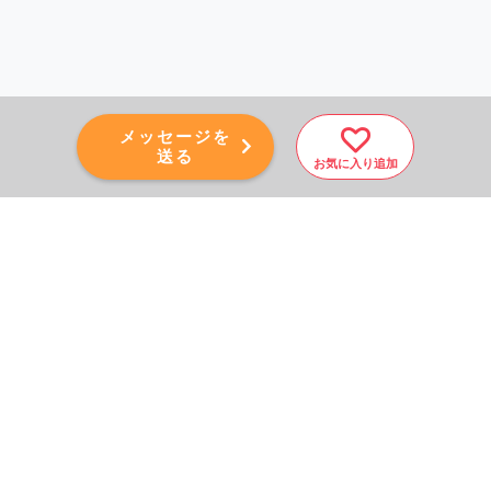
メッセージを
送る
お気に入り追加
PAGE TOP
秘密厳守！かんたん３０
秒！