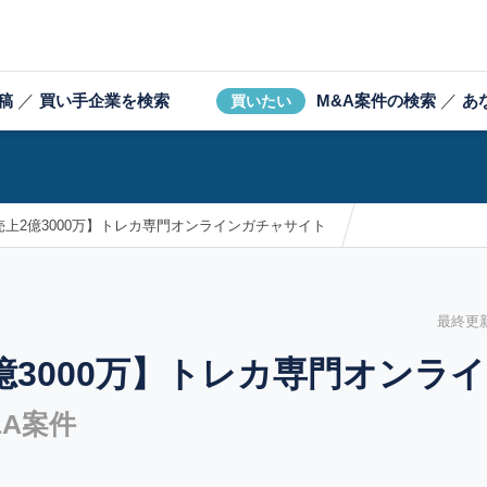
稿
／
買い手企業を検索
M&A案件の検索
／
あ
買いたい
上2億3000万】トレカ専門オンラインガチャサイト
最終更新日
億3000万】トレカ専門オンラ
A案件