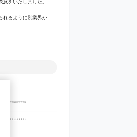
決意をいたしました。
られるように別業界か
***************
***************