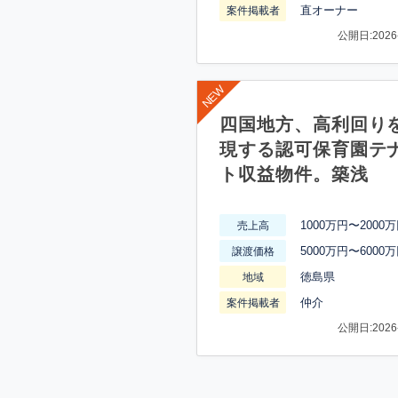
直オーナー
案件掲載者
公開日:2026-
四国地方、高利回り
現する認可保育園テ
ト収益物件。築浅
1000万円〜2000
売上高
5000万円〜6000
譲渡価格
徳島県
地域
仲介
案件掲載者
公開日:2026-