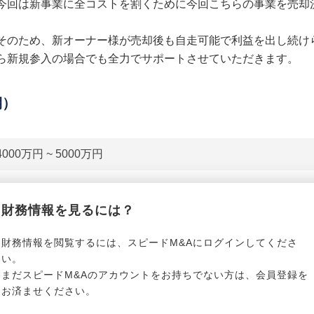
今回は新事業に全コストを割くために今回こちらの事業を売却
そのため、新オーナー様が売却後も自走可能で利益を出し続け
ら新規参入の場合でも全力でサポートさせていただきます。
期）
4000万円 ~ 5000万円
貸借対照表（B/S）
財務情報を見るには？
*******************
事業資産
*****
財務情報を閲覧するには、スピードM&Aにログインしてくださ
い。
まだスピードM&Aのアカウントをお持ちでない方は、会員登録を
*******************
事業負債
*****
お済ませください。