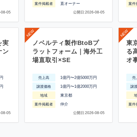
直オーナー
案件掲載者
案件
08-05
公開日:2026-08-05
を実
ノベルティ製作BtoBプ
東
ナン
ラットフォーム｜海外工
る
場直取引×SE
オ
万円
1億円〜2億5000万円
売上高
売
万円
1億円〜1億2000万円
譲渡価格
譲
東京都
地域
仲介
案件掲載者
案件
08-05
公開日:2026-08-05