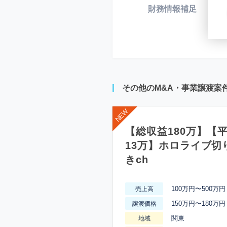
財務情報補足
*
その他のM&A・事業譲渡案
【総収益180万】【
13万】ホロライブ切
きch
100万円〜500万円
売上高
150万円〜180万円
譲渡価格
関東
地域