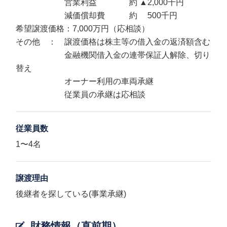
営業利益 約 ▲2,000千円
減価償却費 約 500千円
希望譲渡価格：7,000万円（応相談）
その他 ： 譲渡価格は株主等の借入金の返済額含む
金融機関借入金の連帯保証人解除、切り
替え
オーナー利用の車両承継
従業員の承継は応相談
従業員数
1〜4名
譲渡理由
後継者を探している(事業承継)
財務情報（直前期）