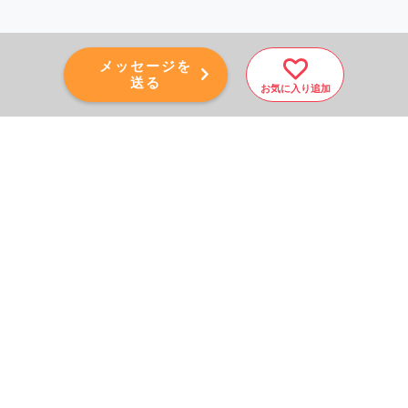
メッセージを
送る
お気に入り追加
PAGE TOP
秘密厳守！かんたん３０
秒！
フォームから問い合わせる