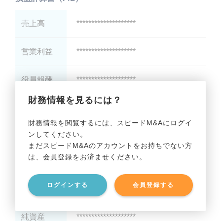
売上高
********************
営業利益
********************
役員報酬
********************
財務情報を見るには？
減価償却
********************
財務情報を閲覧するには、スピードM&Aにログイ
ンしてください。
貸借対照表（B/S）
まだスピードM&Aのアカウントをお持ちでない方
は、会員登録をお済ませください。
総資産
********************
ログインする
会員登録する
有利子負債
********************
純資産
********************