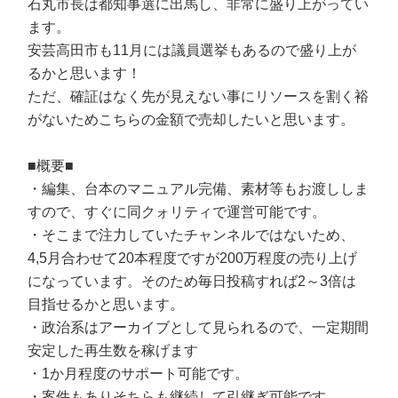
石丸市長は都知事選に出馬し、非常に盛り上がってい
ます。
安芸高田市も11月には議員選挙もあるので盛り上が
るかと思います！
ただ、確証はなく先が見えない事にリソースを割く裕
がないためこちらの金額で売却したいと思います。
■概要■
・編集、台本のマニュアル完備、素材等もお渡ししま
すので、すぐに同クォリティで運営可能です。
・そこまで注力していたチャンネルではないため、
4,5月合わせて20本程度ですが200万程度の売り上げ
になっています。そのため毎日投稿すれば2～3倍は
目指せるかと思います。
・政治系はアーカイブとして見られるので、一定期間
安定した再生数を稼げます
・1か月程度のサポート可能です。
・案件もありそちらも継続して引継ぎ可能です。