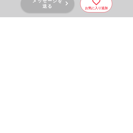
メッセージを
送る
お気に入り追加
PAGE TOP
秘密厳守！かんたん３０
秒！
フォームから問い合わせる
会社を売りたい