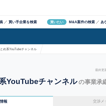
稿
／
買い手企業を検索
M&A案件の検索
／
あ
買いたい
まとめ系YouTubeチャンネル
最終更新日
系YouTubeチャンネル
の事業承
交渉メ
情報