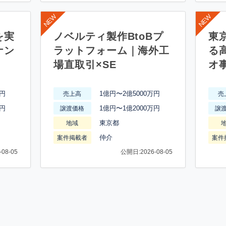
を実
ノベルティ製作BtoBプ
東
ナン
ラットフォーム｜海外工
る
場直取引×SE
オ
万円
1億円〜2億5000万円
売上高
売
万円
1億円〜1億2000万円
譲渡価格
譲
東京都
地域
仲介
案件掲載者
案件
08-05
公開日:2026-08-05