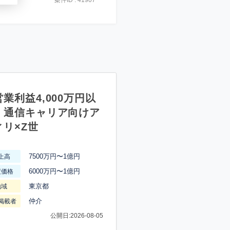
案件ID : 41907
業利益4,000万円以
】通信キャリア向けア
ィリ×Z世
7500万円〜1億円
上高
6000万円〜1億円
渡価格
東京都
地域
仲介
掲載者
公開日:2026-08-05