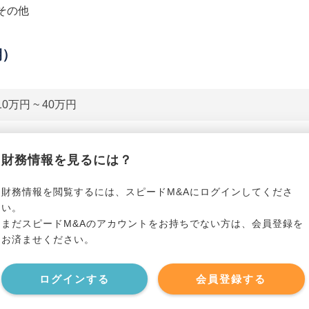
その他
期）
10万円 ~ 40万円
貸借対照表（B/S）
財務情報を見るには？
*******************
事業資産
*****
財務情報を閲覧するには、スピードM&Aにログインしてくださ
い。
まだスピードM&Aのアカウントをお持ちでない方は、会員登録を
*******************
事業負債
*****
お済ませください。
*******************
ログインする
会員登録する