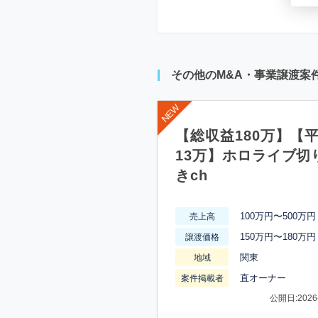
その他のM&A・事業譲渡案
【総収益180万】【
13万】ホロライブ切
きch
100万円〜500万円
売上高
150万円〜180万円
譲渡価格
関東
地域
直オーナー
案件掲載者
公開日:2026-