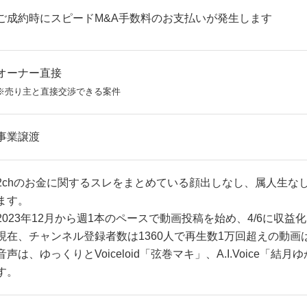
ご成約時にスピードM&A手数料のお支払いが発生します
オーナー直接
※売り主と直接交渉できる案件
事業譲渡
2chのお金に関するスレをまとめている顔出しなし、属人生な
ます。
2023年12月から週1本のペースで動画投稿を始め、4/6に収益
現在、チャンネル登録者数は1360人で再生数1万回超えの動画
音声は、ゆっくりとVoiceloid「弦巻マキ」、A.I.Voice「
す。