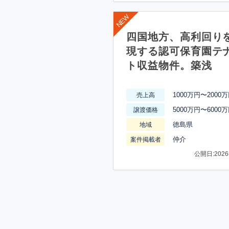
四国地方、高利回り
現する認可保育園テ
ト収益物件。築浅
1000万円〜2000
売上高
5000万円〜6000
譲渡価格
徳島県
地域
仲介
案件掲載者
公開日:2026-