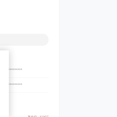
***************
***************