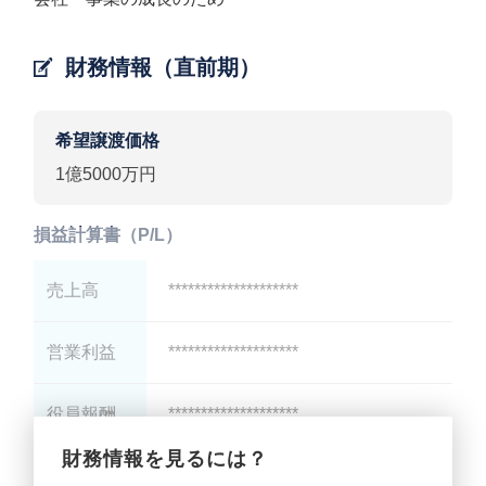
財務情報（直前期）
希望譲渡価格
1億5000万円
損益計算書（P/L）
売上高
********************
営業利益
********************
役員報酬
********************
財務情報を見るには？
減価償却
********************