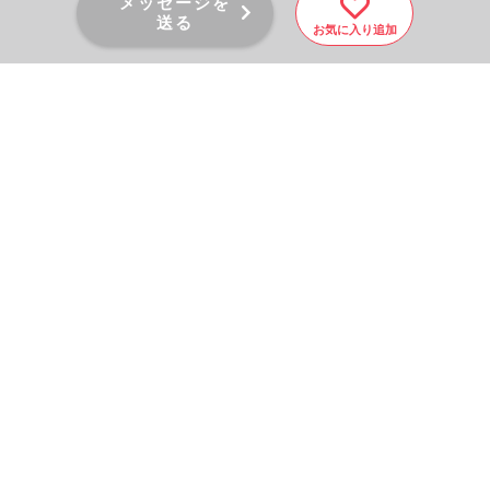
メッセージを
送る
お気に入り追加
PAGE TOP
秘密厳守！かんたん３０
秒！
フォームから問い合わせる
会社を売りたい