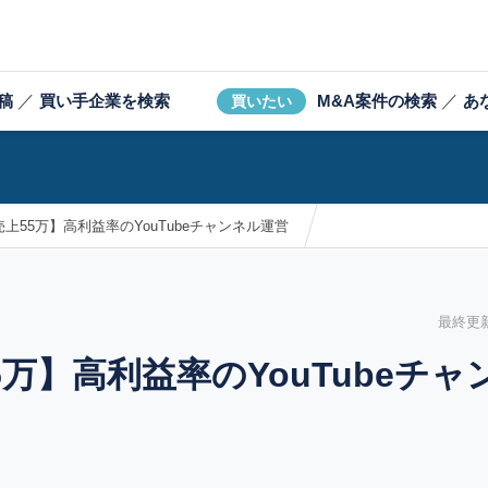
稿
／
買い手企業を検索
M&A案件の検索
／
あ
買いたい
上55万】高利益率のYouTubeチャンネル運営
最終更新日
万】高利益率のYouTubeチ