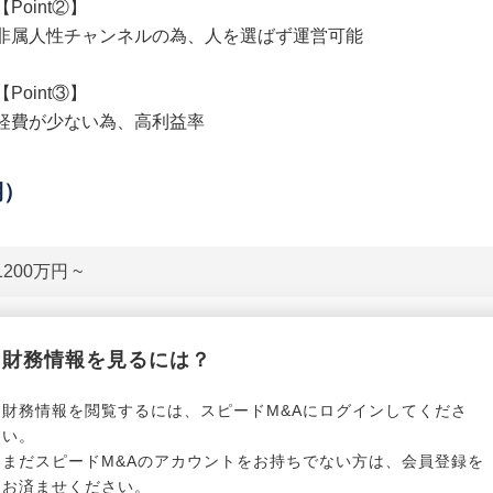
【Point②】
非属人性チャンネルの為、人を選ばず運営可能
【Point③】
経費が少ない為、高利益率
期）
1200万円 ~
貸借対照表（B/S）
財務情報を見るには？
*******************
事業資産
*****
財務情報を閲覧するには、スピードM&Aにログインしてくださ
い。
まだスピードM&Aのアカウントをお持ちでない方は、会員登録を
*******************
事業負債
*****
お済ませください。