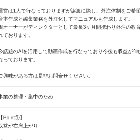
運営は1人で行なっておりますが譲渡に際し、外注体制をご希
台本作成と編集業務を外注化してマニュアルも作成します。
現オーナーがディレクターとして最長3ヶ月間携わり外注の教
れております。
今話題のAIを活用して動画作成を行なっており今後も収益が伸
なっております。
ご興味がある方は是非お問合せください。
事業の整理・集中のため
【Point①】
収益が右肩上がり