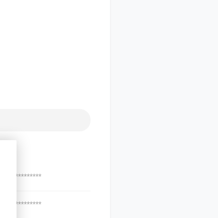
***************
***************