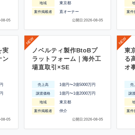
東京都
地域
直オーナー
案件掲載者
案件
08-05
公開日:2026-08-05
を実
ノベルティ製作BtoBプ
東
ナン
ラットフォーム｜海外工
る
場直取引×SE
オ
万円
1億円〜2億5000万円
売上高
売
万円
1億円〜1億2000万円
譲渡価格
譲
東京都
地域
仲介
案件掲載者
案件
08-05
公開日:2026-08-05