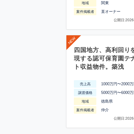
関東
地域
直オーナー
案件掲載者
公開日:2026-
四国地方、高利回り
現する認可保育園テ
ト収益物件。築浅
1000万円〜2000
売上高
5000万円〜6000
譲渡価格
徳島県
地域
仲介
案件掲載者
公開日:2026-