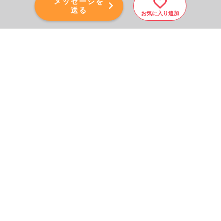
メッセージを
送る
お気に入り追加
PAGE TOP
秘密厳守！かんたん３０
秒！
フォームから問い合わせる
会社を売りたい