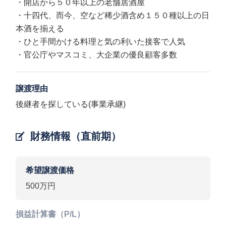
・開店から５０年以上の老舗居酒屋
・十四代、而今、空など稀少酒含め１５０種以上の日
本酒を揃える
・ひと手間かける料理と気の利いた接客で人気
・官公庁やマスコミ、大企業の優良顧客多数
譲渡理由
後継者を探している(事業承継)
財務情報（直前期）
希望譲渡価格
500万円
損益計算書（P/L）