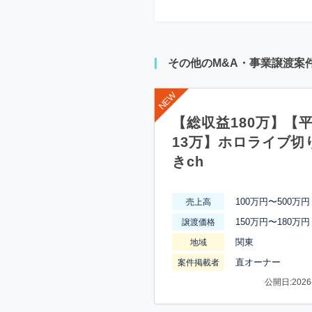
その他のM&A・事業譲渡案
【総収益180万】【
13万】ホロライブ切
きch
100万円〜500万円
売上高
150万円〜180万円
譲渡価格
関東
地域
直オーナー
案件掲載者
公開日:2026-