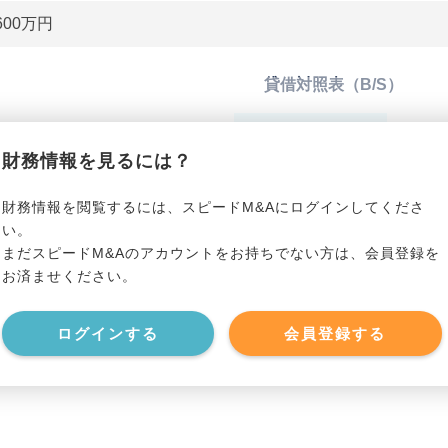
600万円
貸借対照表（B/S）
*******************
総資産
*****
財務情報を見るには？
*******************
有利子負債
*****
財務情報を閲覧するには、スピードM&Aにログインしてくださ
い。
まだスピードM&Aのアカウントをお持ちでない方は、会員登録を
*******************
純資産
*****
お済ませください。
*******************
現預金
*****
ログインする
会員登録する
*******************