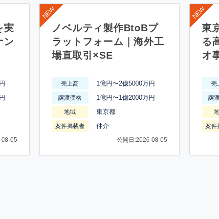
を実
ノベルティ製作BtoBプ
東
ナン
ラットフォーム｜海外工
る
場直取引×SE
オ
万円
1億円〜2億5000万円
売上高
売
万円
1億円〜1億2000万円
譲渡価格
譲
東京都
地域
仲介
案件掲載者
案件
08-05
公開日:2026-08-05