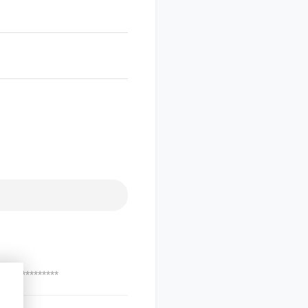
***************