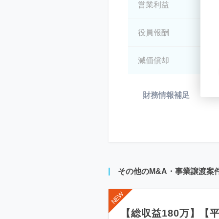
営業利益
*
役員報酬
*
減価償却
*
財務情報補足
*
その他のM&A・事業譲渡案
【総収益180万】【