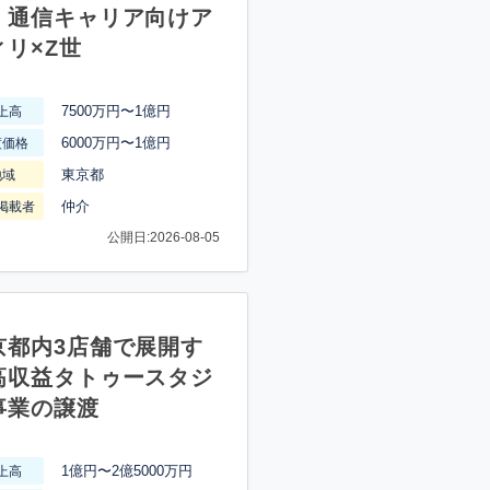
】通信キャリア向けア
ィリ×Z世
7500万円〜1億円
上高
6000万円〜1億円
渡価格
東京都
地域
仲介
掲載者
公開日:2026-08-05
京都内3店舗で展開す
高収益タトゥースタジ
事業の譲渡
1億円〜2億5000万円
上高