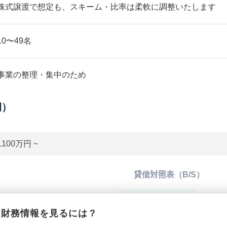
株式譲渡で想定も、スキーム・比率は柔軟に調整いたします
10〜49名
事業の整理・集中のため
期）
1100万円 ~
貸借対照表（B/S）
*******************
総資産
*****
財務情報を見るには？