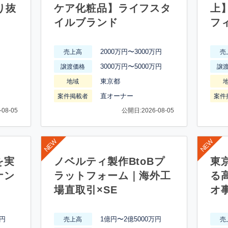
り抜
ケア化粧品】ライフスタ
上
イルブランド
フ
2000万円〜3000万円
売上高
売
3000万円〜5000万円
譲渡価格
譲
東京都
地域
直オーナー
案件掲載者
案件
08-05
公開日:2026-08-05
を実
ノベルティ製作BtoBプ
東
ナン
ラットフォーム｜海外工
る
場直取引×SE
オ
万円
1億円〜2億5000万円
売上高
売