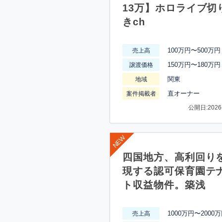
13万】ホロライブ切
きch
100万円〜500万円
売上高
150万円〜180万円
譲渡価格
関東
地域
直オーナー
案件掲載者
公開日:2026-
四国地方、高利回り
現する認可保育園テ
ト収益物件。築浅
1000万円〜2000
売上高