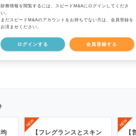
*******************
有利子負債
*****
財務情報を閲覧するには、スピードM&Aにログインしてくださ
い。
まだスピードM&Aのアカウントをお持ちでない方は、会員登録を
*******************
純資産
*****
お済ませください。
*******************
現預金
*****
ログインする
会員登録する
*******************
件
平均
【フレグランスとスキン
【営