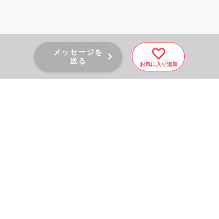
メッセージを
送る
お気に入り追加
PAGE TOP
秘密厳守！かんたん３０
秒！