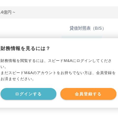
14億円 ~
貸借対照表（B/S）
*******************
総資産
*****
財務情報を見るには？
*******************
有利子負債
*****
財務情報を閲覧するには、スピードM&Aにログインしてくださ
い。
まだスピードM&Aのアカウントをお持ちでない方は、会員登録を
*******************
純資産
*****
お済ませください。
*******************
現預金
*****
ログインする
会員登録する
*******************