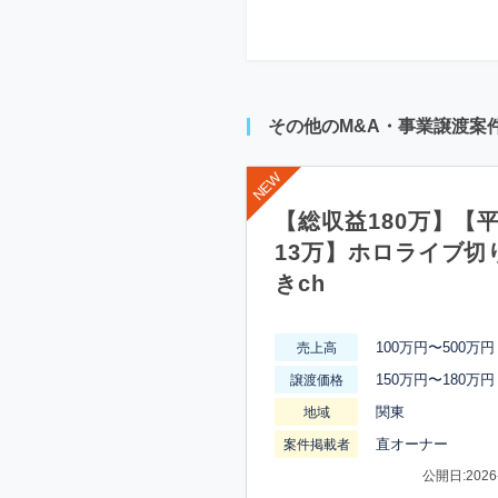
その他のM&A・事業譲渡案
【総収益180万】【
13万】ホロライブ切
きch
100万円〜500万円
売上高
150万円〜180万円
譲渡価格
関東
地域
直オーナー
案件掲載者
公開日:2026-