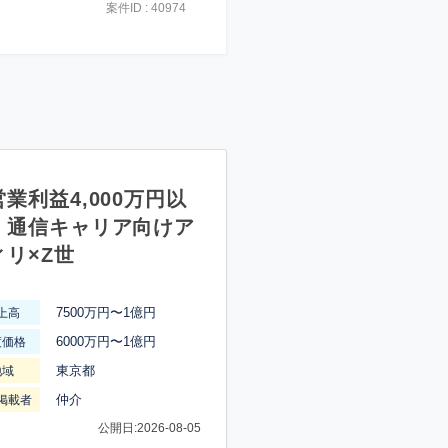
案件ID : 40974
業利益4,000万円以
】通信キャリア向けア
ィリ×Z世
7500万円〜1億円
上高
6000万円〜1億円
渡価格
東京都
地域
仲介
掲載者
公開日:2026-08-05