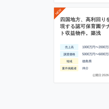
四国地方、高利回り
現する認可保育園テ
ト収益物件。築浅
1000万円〜2000
売上高
5000万円〜6000
譲渡価格
徳島県
地域
仲介
案件掲載者
公開日:2026-