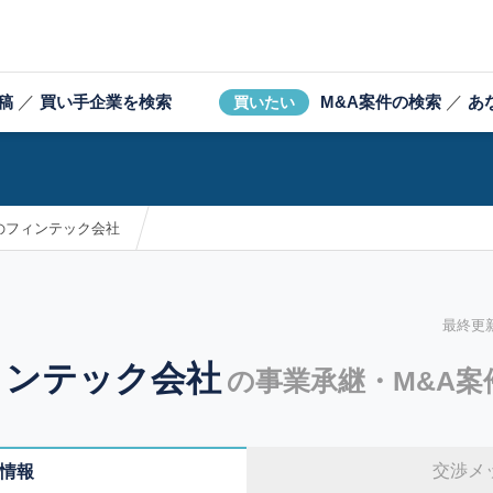
稿
／
買い手企業を検索
M&A案件の検索
／
あ
買いたい
のフィンテック会社
最終更新日
ィンテック会社
の事業承継・M&A案
交渉メ
情報