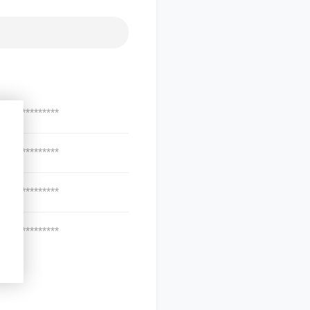
***************
***************
***************
***************