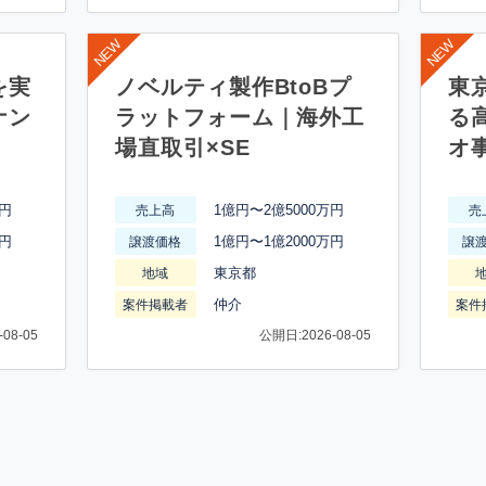
を実
ノベルティ製作BtoBプ
東
ナン
ラットフォーム｜海外工
る
場直取引×SE
オ
万円
1億円〜2億5000万円
売上高
売
万円
1億円〜1億2000万円
譲渡価格
譲
東京都
地域
仲介
案件掲載者
案件
08-05
公開日:2026-08-05