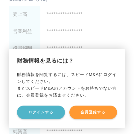
売上高
********************
営業利益
********************
役員報酬
********************
財務情報を見るには？
減価償却
********************
財務情報を閲覧するには、スピードM&Aにログイ
ンしてください。
貸借対照表（B/S）
まだスピードM&Aのアカウントをお持ちでない方
は、会員登録をお済ませください。
総資産
********************
ログインする
会員登録する
有利子負債
********************
純資産
********************