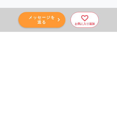
メッセージを
送る
お気に入り追加
PAGE TOP
秘密厳守！かんたん３０
秒！
フォームから問い合わせる