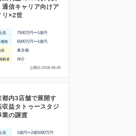
】通信キャリア向けア
ィリ×Z世
7500万円〜1億円
上高
6000万円〜1億円
渡価格
東京都
地域
仲介
掲載者
公開日:2026-08-05
京都内3店舗で展開す
高収益タトゥースタジ
事業の譲渡
1億円〜2億5000万円
上高