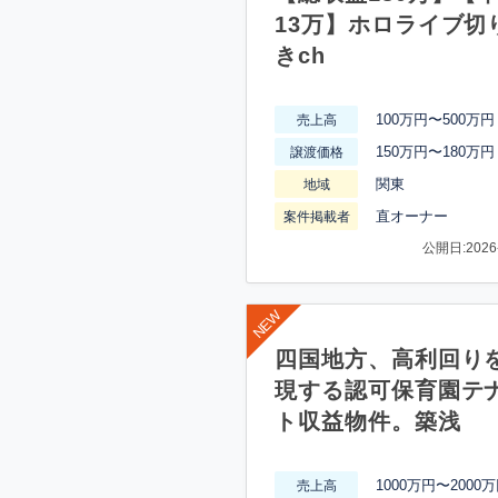
13万】ホロライブ切
きch
100万円〜500万円
売上高
150万円〜180万円
譲渡価格
関東
地域
直オーナー
案件掲載者
公開日:2026-
四国地方、高利回り
現する認可保育園テ
ト収益物件。築浅
1000万円〜2000
売上高