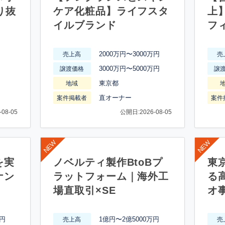
り抜
ケア化粧品】ライフスタ
上
イルブランド
フ
2000万円〜3000万円
売上高
売
3000万円〜5000万円
譲渡価格
譲
東京都
地域
直オーナー
案件掲載者
案件
08-05
公開日:2026-08-05
を実
ノベルティ製作BtoBプ
東
ナン
ラットフォーム｜海外工
る
場直取引×SE
オ
万円
1億円〜2億5000万円
売上高
売