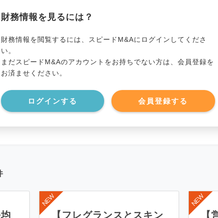
貸借対照表（B/S）
財務情報を見るには？
*******************
事業資産
*****
財務情報を閲覧するには、スピードM&Aにログインしてくださ
い。
まだスピードM&Aのアカウントをお持ちでない方は、会員登録を
*******************
事業負債
*****
お済ませください。
*******************
ログインする
会員登録する
件
平均
【フレグランスとスキン
【営