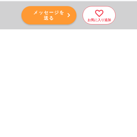
メッセージを
送る
お気に入り追加
PAGE TOP
秘密厳守！かんたん３０
秒！
フォームから問い合わせる