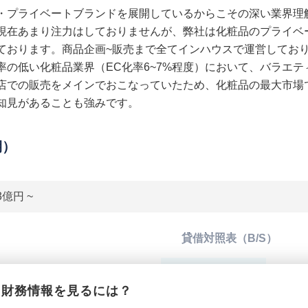
・プライベートブランドを展開しているからこその深い業界理
現在あまり注力はしておりませんが、弊社は化粧品のプライベ
ております。商品企画~販売まで全てインハウスで運営しており
率の低い化粧品業界（EC化率6~7%程度）において、バラエ
店での販売をメインでおこなっていたため、化粧品の最大市場
知見があることも強みです。
期）
3億円 ~
貸借対照表（B/S）
*******************
総資産
*****
財務情報を見るには？