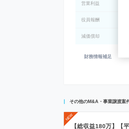
営業利益
*
役員報酬
*
減価償却
*
財務情報補足
*
その他のM&A・事業譲渡案
【総収益180万】【