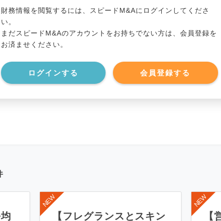
*******************
有利子負債
*****
財務情報を閲覧するには、スピードM&Aにログインしてくださ
い。
まだスピードM&Aのアカウントをお持ちでない方は、会員登録を
*******************
純資産
*****
お済ませください。
*******************
現預金
*****
ログインする
会員登録する
*******************
件
平均
【フレグランスとスキン
【営