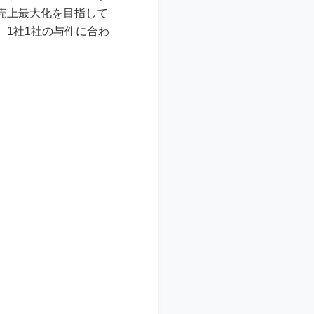
売上最大化を目指して
1社1社の与件に合わ
。