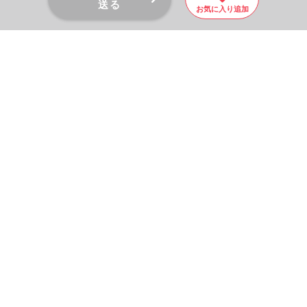
送る
お気に入り追加
PAGE TOP
秘密厳守！かんたん３０
秒！
フォームから問い合わせる
会社を売りたい