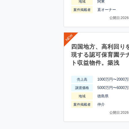
関東
地域
直オーナー
案件掲載者
公開日:2026-
四国地方、高利回り
現する認可保育園テ
ト収益物件。築浅
1000万円〜2000
売上高
5000万円〜6000
譲渡価格
徳島県
地域
仲介
案件掲載者
公開日:2026-