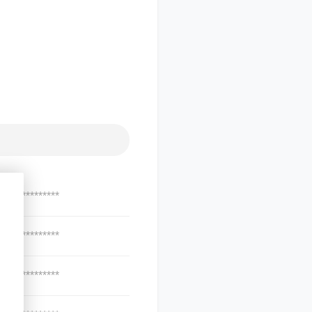
***************
***************
***************