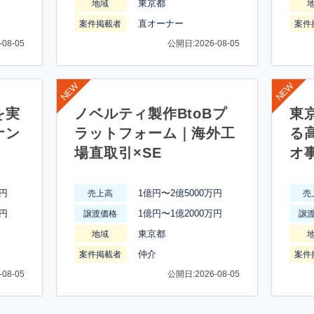
東京都
地域
直オーナー
案件掲載者
案件
08-05
公開日:2026-08-05
を実
ノベルティ製作BtoBプ
東
ナン
ラットフォーム｜海外工
る
場直取引×SE
オ
万円
1億円〜2億5000万円
売上高
売
万円
1億円〜1億2000万円
譲渡価格
譲
東京都
地域
仲介
案件掲載者
案件
08-05
公開日:2026-08-05