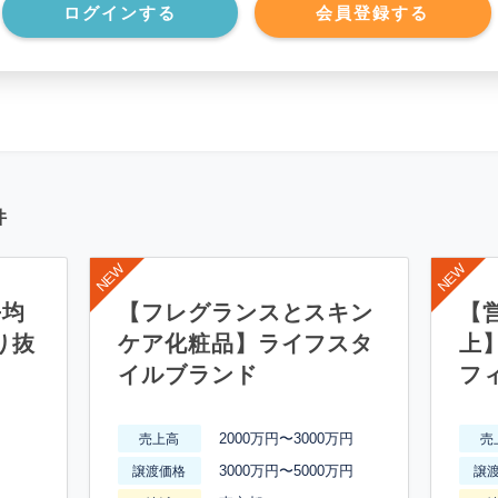
*******************
契約期間
*****
ログインする
会員登録する
件
平均
【フレグランスとスキン
【営
り抜
ケア化粧品】ライフスタ
上
イルブランド
フ
2000万円〜3000万円
売上高
売
3000万円〜5000万円
譲渡価格
譲